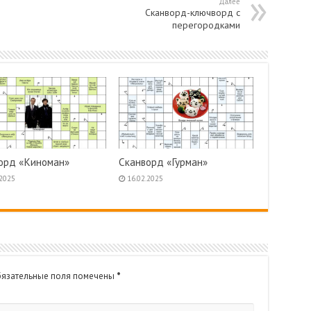
Далее
Сканворд-ключворд с
перегородками
орд «Киноман»
Сканворд «Гурман»
.2025
16.02.2025
язательные поля помечены
*