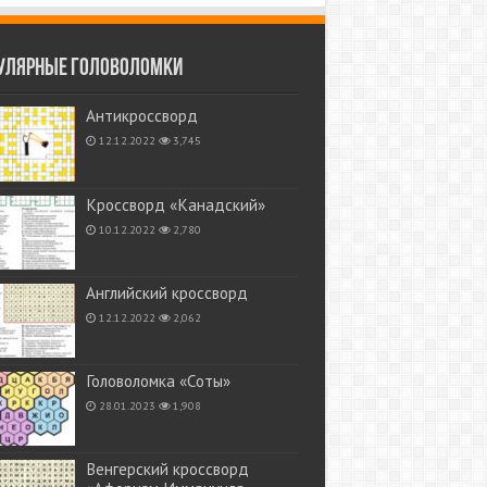
улярные головоломки
Антикроссворд
12.12.2022
3,745
Кроссворд «Канадский»
10.12.2022
2,780
Английский кроссворд
12.12.2022
2,062
Головоломка «Соты»
28.01.2023
1,908
Венгерский кроссворд