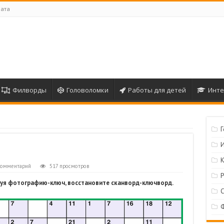
лата
Филворды
Головоломки
Работы для детей
Инте
комментарий
517 просмотров
зуя фотографию-ключ, восстановите сканворд-ключворд.