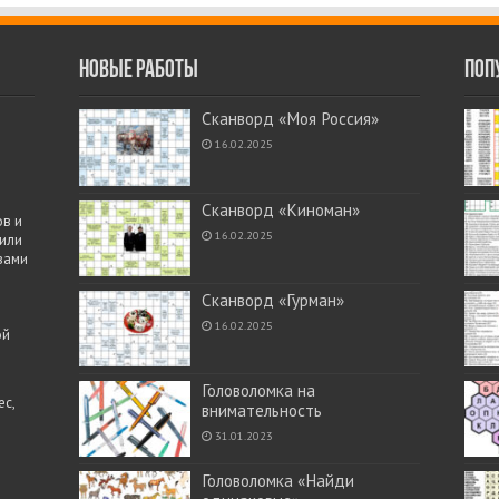
Новые работы
Поп
Сканворд «Моя Россия»
16.02.2025
Сканворд «Киноман»
в и
16.02.2025
 или
вами
Сканворд «Гурман»
16.02.2025
ой
Головоломка на
с,
внимательность
31.01.2023
Головоломка «Найди