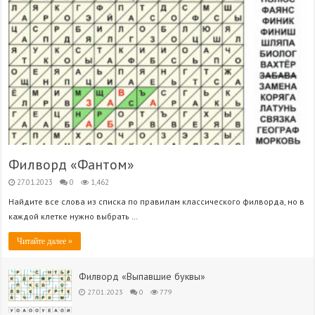
Филворд «Фантом»
27.01.2023
0
1,462
Найдите все слова из списка по правилам классического филворда, но в
каждой клетке нужно выбрать …
Читайте далее »
Филворд «Выпавшие буквы»
27.01.2023
0
779