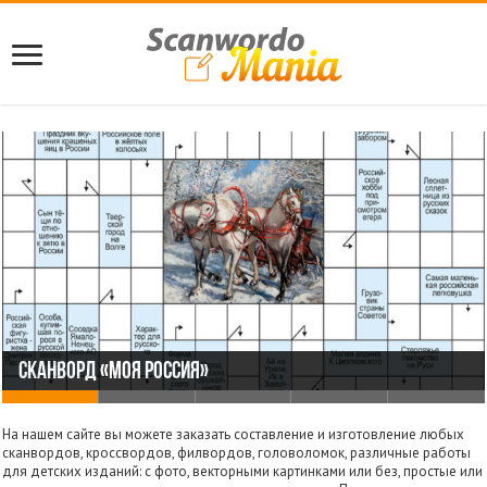
Сканворд «Моя Россия»
Сканворд «Киноман»
Сканворд «Гурман»
Головоломка на внимательность
Головоломка «Найди одинаковые»
На нашем сайте вы можете заказать составление и изготовление любых
сканвордов, кроссвордов, филвордов, головоломок, различные работы
для детских изданий: с фото, векторными картинками или без, простые или