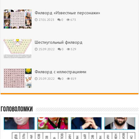
Филворд «Известные персонажи»
27.01.2023
0
673
Шестиугольный филворд
25.09.2022
0
529
Филворд с иллюстрациями
25.09.2022
0
819
Головоломки