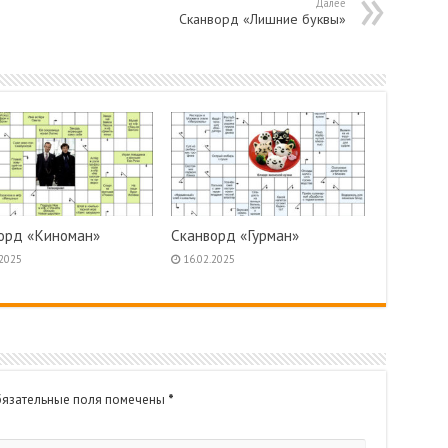
Далее
Сканворд «Лишние буквы»
орд «Киноман»
Сканворд «Гурман»
.2025
16.02.2025
язательные поля помечены
*