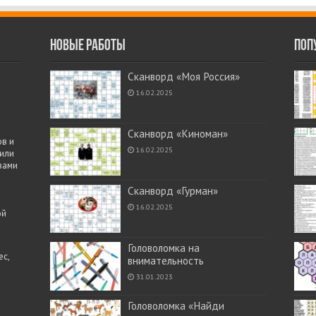
Новые работы
Поп
Сканворд «Моя Россия»
16.02.2025
Сканворд «Киноман»
в и
16.02.2025
 или
вами
Сканворд «Гурман»
16.02.2025
ой
Головоломка на
с,
внимательность
31.01.2023
Головоломка «Найди