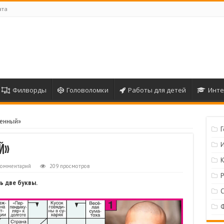
ата
Филворды
Головоломки
Работы для детей
Инте
енный»
й»
комментарий
209 просмотров
ь две буквы.