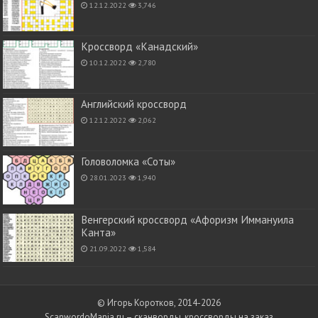
12.12.2022
3,746
Кроссворд «Канадский»
10.12.2022
2,780
Английский кроссворд
12.12.2022
2,062
Головоломка «Соты»
28.01.2023
1,940
Венгерский кроссворд «Афоризм Иммануила
Канта»
21.09.2022
1,584
© Игорь Коротков, 2014-2026
ScanwordoMania.ru – сканворды, кроссворды на заказ