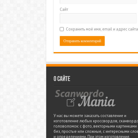
Сайт
Сохранить моё имя, email и адрес сай
О сайте
У нас вы можете заказать составление и
изготовление любых кроссвордов, сканвордо
головоломок: с фото, векторными картинками
без, простые или сложные, с интересными сло
и определениями. При этом изготовление,