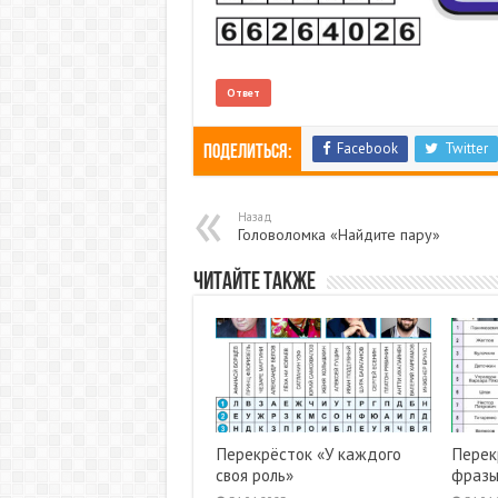
Ответ
Facebook
Twitter
Поделиться:
Назад
Головоломка «Найдите пару»
Читайте также
Перекрёсток «У каждого
Перек
своя роль»
фразы