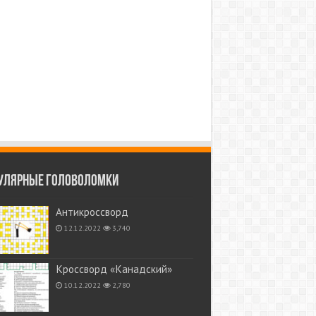
улярные головоломки
Антикроссворд
12.12.2022
3,740
Кроссворд «Канадский»
10.12.2022
2,780