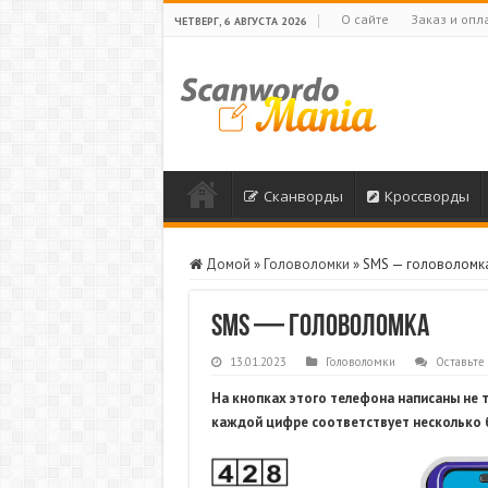
О сайте
Заказ и опл
ЧЕТВЕРГ, 6 АВГУСТА 2026
Сканворды
Кроссворды
Домой
»
Головоломки
»
SMS — головоломк
SMS — головоломка
13.01.2023
Головоломки
Оставьте
На кнопках этого телефона написаны не т
каждой цифре соответствует несколько б