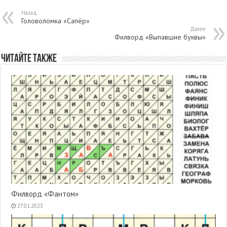
Назад
Головоломка «Сапёр»
Далее
Филворд «Выпавшие буквы»
Читайте также
Филворд «Фантом»
27.01.2023