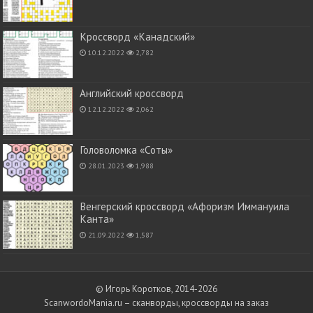
Кроссворд «Канадский»
10.12.2022
2,782
Английский кроссворд
12.12.2022
2,062
Головоломка «Соты»
28.01.2023
1,988
Венгерский кроссворд «Афоризм Иммануила
Канта»
21.09.2022
1,587
© Игорь Коротков, 2014-2026
ScanwordoMania.ru – сканворды, кроссворды на заказ